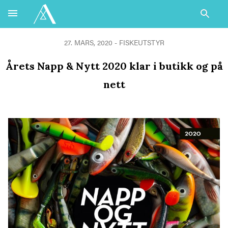
27. MARS, 2020 -
FISKEUTSTYR
Årets Napp & Nytt 2020 klar i butikk og på
nett