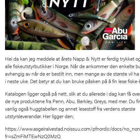
Hei da kan jeg meddele at årets Napp & Nytt er ferdig trykket og
alle fiskeutstyrbutikker i Norge. Når de ankommer den enkelte buti
avhengig av når de er bestilt inn, men mange av de største vil ha
i neste uke. Det betyr at du kan bruke påsken på å fin lese fiske-
Katalogen ligger også på nett, slik at du allerede i dag kan få ove
de nye produktene fra Penn, Abu, Berkley, Greys, med mer. Du f
vanlig også huggtabellen og annet lesestoff fra verdens største
utstyrsleverandør. Her ligger den;
https://www.asgeiralvestad.noissuu.com/pfnordic/docs/no_n
fr=sZmFiMTEwNzQ0MzQ