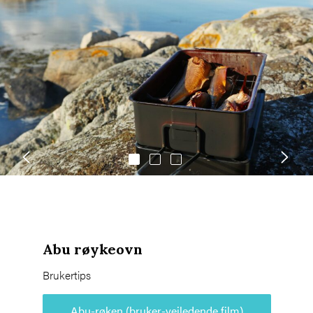
Abu røykeovn
Brukertips
Abu-røken (bruker-veiledende film)