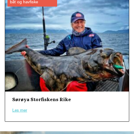
båt og havfiske
Sørøya Storfiskens Rike
Les mer