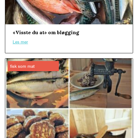
«Visste du at» om bløgging
Les mer
fisk som mat