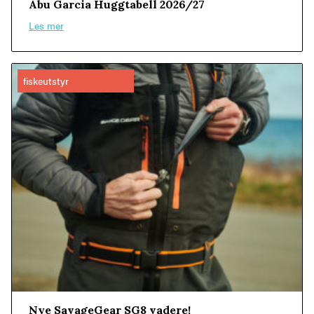
Abu Garcia Huggtabell 2026/27
Les mer
fiskeutstyr
Nye SavageGear SG8 vadere!