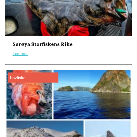
Sørøya Storfiskens Rike
Les mer
havfiske