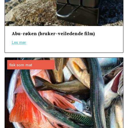
Abu-røken (bruker-veiledende film)
Les mer
fisk som mat