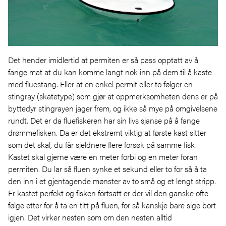
Det hender imidlertid at permiten er så pass opptatt av å
fange mat at du kan komme langt nok inn på dem til å kaste
med fluestang. Eller at en enkel permit eller to følger en
stingray (skatetype) som gjør at oppmerksomheten dens er på
byttedyr stingrayen jager frem, og ikke så mye på omgivelsene
rundt. Det er da fluefiskeren har sin livs sjanse på å fange
drømmefisken. Da er det ekstremt viktig at første kast sitter
som det skal, du får sjeldnere flere forsøk på samme fisk.
Kastet skal gjerne være en meter forbi og en meter foran
permiten. Du lar så fluen synke et sekund eller to for så å ta
den inn i et gjentagende mønster av to små og et lengt stripp.
Er kastet perfekt og fisken fortsatt er der vil den ganske ofte
følge etter for å ta en titt på fluen, for så kanskje bare sige bort
igjen. Det virker nesten som om den nesten alltid