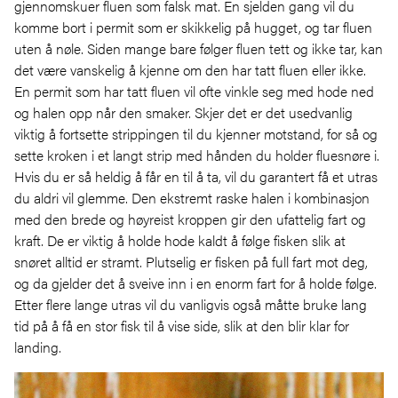
gjennomskuer fluen som falsk mat. En sjelden gang vil du
komme bort i permit som er skikkelig på hugget, og tar fluen
uten å nøle. Siden mange bare følger fluen tett og ikke tar, kan
det være vanskelig å kjenne om den har tatt fluen eller ikke.
En permit som har tatt fluen vil ofte vinkle seg med hode ned
og halen opp når den smaker. Skjer det er det usedvanlig
viktig å fortsette strippingen til du kjenner motstand, for så og
sette kroken i et langt strip med hånden du holder fluesnøre i.
Hvis du er så heldig å får en til å ta, vil du garantert få et utras
du aldri vil glemme. Den ekstremt raske halen i kombinasjon
med den brede og høyreist kroppen gir den ufattelig fart og
kraft. De er viktig å holde hode kaldt å følge fisken slik at
snøret alltid er stramt. Plutselig er fisken på full fart mot deg,
og da gjelder det å sveive inn i en enorm fart for å holde følge.
Etter flere lange utras vil du vanligvis også måtte bruke lang
tid på å få en stor fisk til å vise side, slik at den blir klar for
landing.