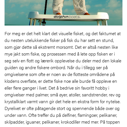
For meg er det helt klart det visuelle fisket, og det faktumet at
du nesten utelukkende fisker på fisk du har sett en stund,
som gjør dette så ekstremt morsomt. Det er altså nesten like
mye jakt som fiske, og prosessen med å lete opp fisken er i
seg selv en flott og lærerik opplevelse du deler med den lokale
guiden og andre fiskere ombord. Når du i tillegg ser på
omgivelsene som ofte er noen av de flotteste områdene på
klodens overflate, er dette fiske noe alle burde få oppleve en
eller flere ganger i livet. Det å bedrive sin favoritt hobby i
omgivelser med palmer, små øyer, atoller, sandstrender, rev og
krystallklart varmt vann gir det hele en ekstra form for nytelse.
Dyrelivet er ofte påtagende stort og spennende både over og
under vann. Ofte treffer du på delfiner, flamingoer, pelikaner,
skilpadder, iguaner, pelikaner, krokodiller med mer. På toppen