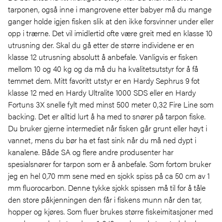
tarponen, også inne i mangrovene etter babyer må du mange
ganger holde igjen fisken slik at den ikke forsvinner under eller
opp i trærne. Det vil imidlertid ofte være greit med en klasse 10
utrusning der. Skal du gå etter de større individene er en
klasse 12 utrusning absolutt å anbefale. Vanligvis er fisken
mellom 10 og 40 kg og da må du ha kvalitetsutstyr for å få
temmet dem. Mitt favoritt utstyr er en Hardy Sephrus 9 fot
klasse 12 med en Hardy Ultralite 1000 SDS eller en Hardy
Fortuns 3X snelle fylt med minst 500 meter 0,32 Fire Line som
backing. Det er alltid lurt å ha med to snører på tarpon fiske.
Du bruker gjerne intermediet når fisken går grunt eller høyt i
vannet, mens du bør ha et fast sink når du må ned dypt i
kanalene. Både SA og flere andre produsenter har
spesialsnører for tarpon som er å anbefale. Som fortom bruker
jeg en hel 0,70 mm sene med en sjokk spiss på ca 50 cm av 1
mm fluorocarbon. Denne tykke sjokk spissen må til for å tåle
den store påkjenningen den får i fiskens munn når den tar,
hopper og kjøres. Som fluer brukes større fiskeimitasjoner med