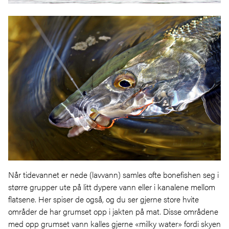
Når tidevannet er nede (lavvann) samles ofte bonefishen seg i
større grupper ute på litt dypere vann eller i kanalene mellom
flatsene. Her spiser de også, og du ser gjerne store hvite
områder de har grumset opp i jakten på mat. Disse områdene
med opp grumset vann kalles gjerne «milky water» fordi skyen