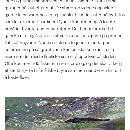
inne i og rundt mangrovene hvor de svømmer rundt i små
grupper på jakt etter mat. De større individene oppsøker
gjerne friere vannmasser og kanaler hvor de jakter på byttefisk
som for eksempel sardiner. Dypere kanaler er også kjente
områder hvor tarponen patruljerer. Det hender imidlertid
ganske ofte også at disse store fiskene tar seg inn på grunne
flats på høyvann. Når disse store «togene» med tarpon
kommer inn på så grunt vann kan en ikke komme særlig
nærmere det råeste fluefiske som er å oppdrive på kloden.
Ofte kommer 5-10 fisker inn i en stor plog, og det skal virkelig
et sterkt hjerte til for å ikke bryte sammen når det er din tur til
å kaste fluen.