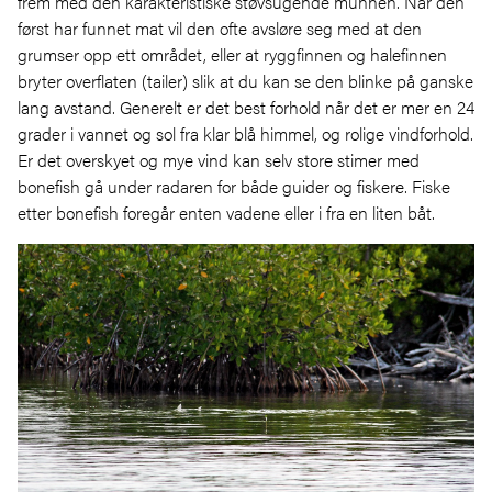
frem med den karakteristiske støvsugende munnen. Når den
først har funnet mat vil den ofte avsløre seg med at den
grumser opp ett området, eller at ryggfinnen og halefinnen
bryter overflaten (tailer) slik at du kan se den blinke på ganske
lang avstand. Generelt er det best forhold når det er mer en 24
grader i vannet og sol fra klar blå himmel, og rolige vindforhold.
Er det overskyet og mye vind kan selv store stimer med
bonefish gå under radaren for både guider og fiskere. Fiske
etter bonefish foregår enten vadene eller i fra en liten båt.