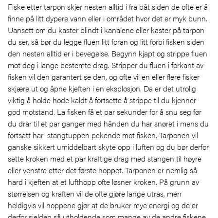
Fiske etter tarpon skjer nesten alltid i fra båt siden de ofte er å
finne på litt dypere vann eller i området hvor det er myk bunn.
Uansett om du kaster blindt i kanalene eller kaster på tarpon
du ser, så bør du legge fluen litt foran og litt forbi fisken siden
den nesten alltid er i bevegelse. Begynn kjapt og strippe fluen
mot deg i lange bestemte drag. Stripper du fluen i forkant av
fisken vil den garantert se den, og ofte vil en eller flere fisker
skjære ut og åpne kjeften i en eksplosjon. Da er det utrolig
viktig å holde hode kaldt å fortsette å strippe til du kjenner
god motstand. La fisken få et par sekunder for å snu seg før
du drar til et par ganger med hånden du har snøret i mens du
fortsatt har stangtuppen pekende mot fisken. Tarponen vil
ganske sikkert umiddelbart skyte opp i luften og du bør derfor
sette kroken med et par kraftige drag med stangen til høyre
eller venstre etter det første hoppet. Tarponen er nemlig så
hard i kjeften at et lufthopp ofte løsner kroken. På grunn av
størrelsen og kraften vil de ofte gjøre lange utras, men
heldigvis vil hoppene gjør at de bruker mye energi og de er
derfor sjelden så utholdende som mange av de andre fiskene