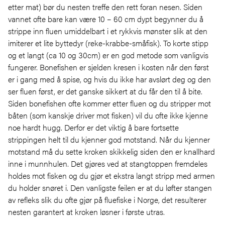
etter mat) bør du nesten treffe den rett foran nesen. Siden
vannet ofte bare kan være 10 – 60 cm dypt begynner du å
strippe inn fluen umiddelbart i et rykkvis mønster slik at den
imiterer et lite byttedyr (reke-krabbe-småfisk). To korte stipp
og et langt (ca 10 og 30cm) er en god metode som vanligvis
fungerer. Bonefishen er sjelden kresen i kosten når den først
er i gang med å spise, og hvis du ikke har avslørt deg og den
ser fluen først, er det ganske sikkert at du får den til å bite.
Siden bonefishen ofte kommer etter fluen og du stripper mot
båten (som kanskje driver mot fisken) vil du ofte ikke kjenne
noe hardt hugg. Derfor er det viktig å bare fortsette
strippingen helt til du kjenner god motstand. Når du kjenner
motstand må du sette kroken skikkelig siden den er knallhard
inne i munnhulen. Det gjøres ved at stangtoppen fremdeles
holdes mot fisken og du gjør et ekstra langt stripp med armen
du holder snøret i. Den vanligste feilen er at du løfter stangen
av refleks slik du ofte gjør på fluefiske i Norge, det resulterer
nesten garantert at kroken løsner i første utras.