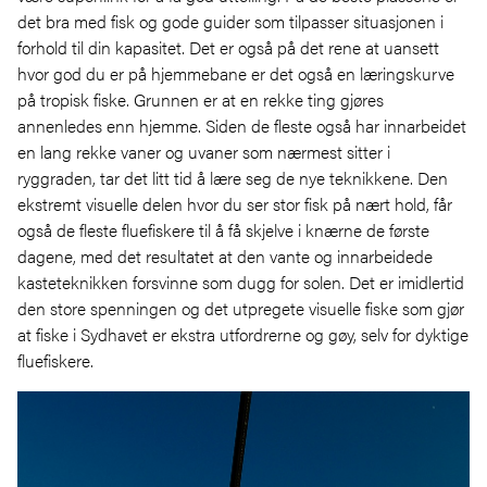
det bra med fisk og gode guider som tilpasser situasjonen i
forhold til din kapasitet. Det er også på det rene at uansett
hvor god du er på hjemmebane er det også en læringskurve
på tropisk fiske. Grunnen er at en rekke ting gjøres
annenledes enn hjemme. Siden de fleste også har innarbeidet
en lang rekke vaner og uvaner som nærmest sitter i
ryggraden, tar det litt tid å lære seg de nye teknikkene. Den
ekstremt visuelle delen hvor du ser stor fisk på nært hold, får
også de fleste fluefiskere til å få skjelve i knærne de første
dagene, med det resultatet at den vante og innarbeidede
kasteteknikken forsvinne som dugg for solen. Det er imidlertid
den store spenningen og det utpregete visuelle fiske som gjør
at fiske i Sydhavet er ekstra utfordrerne og gøy, selv for dyktige
fluefiskere.