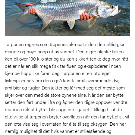
Tarponen regnes som tropenes akrobat siden den alltid gjør
mange og høye hopp ut av vannet. Den digre blanke fisken
kan bli over 100 kilo stor og du kan sikkert tenke deg hvor rått
det er når en slik mega fisk tar fluen og eksploderer i noen
kjempe hopp like foran deg. Tarponen er en utpreget
fiskespiser selv om den også kan ta små svømmende dyr,
amfibier og fugler. Den jakter og får med seg det meste som
skjer over den med de store øynene sine. Når den ser bytte
setter den fart under i fra og åpner den digre oppover vendte
munnen slik at byttet blir sugd inn i gapet. I tillegg til at du
ofte vil se at tarponen bryter overflaten når den tar byttefisk vil
den ofte vise seg i overflaten for å ta til seg oksygen. Den har
nemlig mulighet til det hvis vannet er stillestående og