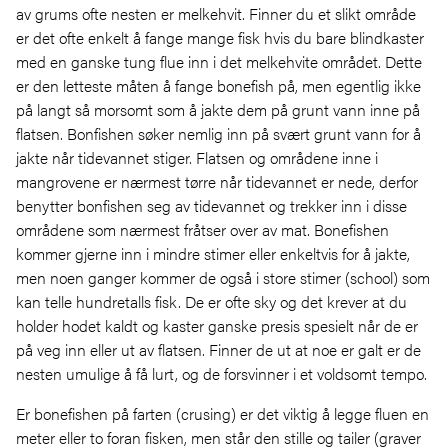
av grums ofte nesten er melkehvit. Finner du et slikt område
er det ofte enkelt å fange mange fisk hvis du bare blindkaster
med en ganske tung flue inn i det melkehvite området. Dette
er den letteste måten å fange bonefish på, men egentlig ikke
på langt så morsomt som å jakte dem på grunt vann inne på
flatsen. Bonfishen søker nemlig inn på svært grunt vann for å
jakte når tidevannet stiger. Flatsen og områdene inne i
mangrovene er nærmest tørre når tidevannet er nede, derfor
benytter bonfishen seg av tidevannet og trekker inn i disse
områdene som nærmest fråtser over av mat. Bonefishen
kommer gjerne inn i mindre stimer eller enkeltvis for å jakte,
men noen ganger kommer de også i store stimer (school) som
kan telle hundretalls fisk. De er ofte sky og det krever at du
holder hodet kaldt og kaster ganske presis spesielt når de er
på veg inn eller ut av flatsen. Finner de ut at noe er galt er de
nesten umulige å få lurt, og de forsvinner i et voldsomt tempo.
Er bonefishen på farten (crusing) er det viktig å legge fluen en
meter eller to foran fisken, men står den stille og tailer (graver