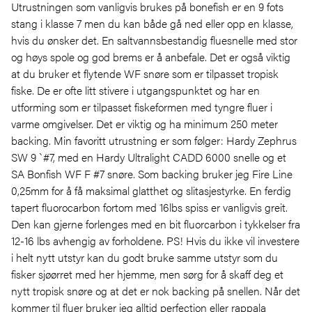
Utrustningen som vanligvis brukes på bonefish er en 9 fots
stang i klasse 7 men du kan både gå ned eller opp en klasse,
hvis du ønsker det. En saltvannsbestandig fluesnelle med stor
og høys spole og god brems er å anbefale. Det er også viktig
at du bruker et flytende WF snøre som er tilpasset tropisk
fiske. De er ofte litt stivere i utgangspunktet og har en
utforming som er tilpasset fiskeformen med tyngre fluer i
varme omgivelser. Det er viktig og ha minimum 250 meter
backing. Min favoritt utrustning er som følger: Hardy Zephrus
SW 9 `#7, med en Hardy Ultralight CADD 6000 snelle og et
SA Bonfish WF F #7 snøre. Som backing bruker jeg Fire Line
0,25mm for å få maksimal glatthet og slitasjestyrke. En ferdig
tapert fluorocarbon fortom med 16lbs spiss er vanligvis greit.
Den kan gjerne forlenges med en bit fluorcarbon i tykkelser fra
12-16 lbs avhengig av forholdene. PS! Hvis du ikke vil investere
i helt nytt utstyr kan du godt bruke samme utstyr som du
fisker sjøørret med her hjemme, men sørg for å skaff deg et
nytt tropisk snøre og at det er nok backing på snellen. Når det
kommer til fluer bruker jeg alltid perfection eller rappala