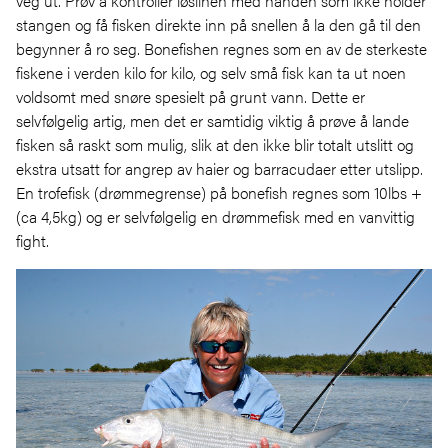
veg ut. Prøv å kontroller løslinen med hånden som ikke holder
stangen og få fisken direkte inn på snellen å la den gå til den
begynner å ro seg. Bonefishen regnes som en av de sterkeste
fiskene i verden kilo for kilo, og selv små fisk kan ta ut noen
voldsomt med snøre spesielt på grunt vann. Dette er
selvfølgelig artig, men det er samtidig viktig å prøve å lande
fisken så raskt som mulig, slik at den ikke blir totalt utslitt og
ekstra utsatt for angrep av haier og barracudaer etter utslipp.
En trofefisk (drømmegrense) på bonefish regnes som 10lbs +
(ca 4,5kg) og er selvfølgelig en drømmefisk med en vanvittig
fight.