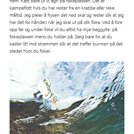
frem. Kast bare ut lit agn på fiskeplassen. Det er
kjempeflott hvis du har rester fra en krabbe eller reke
måltid. Jeg pleier å frysen det ned skal og rester slik at jeg
har det for hånden når jeg skal ut på slik fiske. Ved å fore
opp før og under fiske vil du alltid ha mye beggylte på
fiskeplassen mens du holder på. Sørg bare for at du
kaster litt mot strømmen slik at det treffer bunnen på det
stedet hvor du fisker.