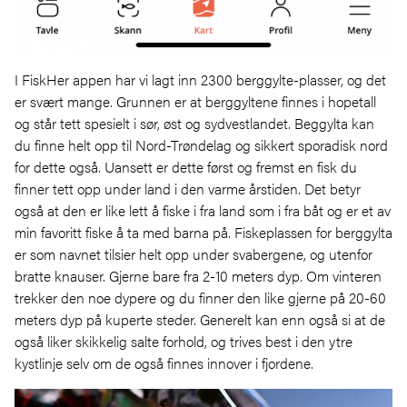
I FiskHer appen har vi lagt inn 2300 berggylte-plasser, og det
er svært mange. Grunnen er at berggyltene finnes i hopetall
og står tett spesielt i sør, øst og sydvestlandet. Beggylta kan
du finne helt opp til Nord-Trøndelag og sikkert sporadisk nord
for dette også. Uansett er dette først og fremst en fisk du
finner tett opp under land i den varme årstiden. Det betyr
også at den er like lett å fiske i fra land som i fra båt og er et av
min favoritt fiske å ta med barna på. Fiskeplassen for berggylta
er som navnet tilsier helt opp under svabergene, og utenfor
bratte knauser. Gjerne bare fra 2-10 meters dyp. Om vinteren
trekker den noe dypere og du finner den like gjerne på 20-60
meters dyp på kuperte steder. Generelt kan enn også si at de
også liker skikkelig salte forhold, og trives best i den ytre
kystlinje selv om de også finnes innover i fjordene.