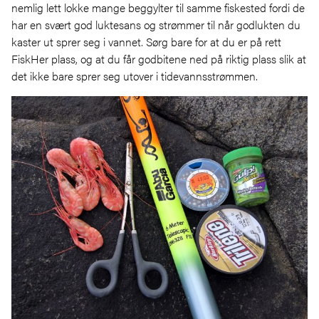
nemlig lett lokke mange beggylter til samme fiskested fordi de
har en svært god luktesans og strømmer til når godlukten du
kaster ut sprer seg i vannet. Sørg bare for at du er på rett
FiskHer plass, og at du får godbitene ned på riktig plass slik at
det ikke bare sprer seg utover i tidevannsstrømmen.