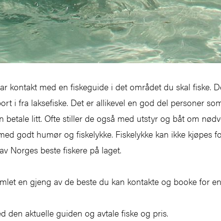
 tar kontakt med en fiskeguide i det området du skal fiske. D
rt i fra laksefiske. Det er allikevel en god del personer som e
an betale litt. Ofte stiller de også med utstyr og båt om nø
 med godt humør og fiskelykke. Fiskelykke kan ikke kjøpes f
 av Norges beste fiskere på laget.
amlet en gjeng av de beste du kan kontakte og booke for en 
 den aktuelle guiden og avtale fiske og pris.