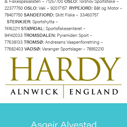
& Fiskespesialisten – 71257700
OSLO:
Torshov Sportsfiske –
22377750
OSLO:
Vak – 92017157
RYPEJORD:
Båt og Motor –
78407750
SANDEFJORD:
Skitt Fiske – 33460757
STEINKJER:
Sportshytta –
74162211
STJØRDAL:
Sportsfiskesenteret –
94142033
TROMSDALEN:
Pyramiden Sport –
77638133
TROMSØ:
Andresens Vaapenforretning –
77682403
VADSØ:
Varanger Sportslager – 78952210