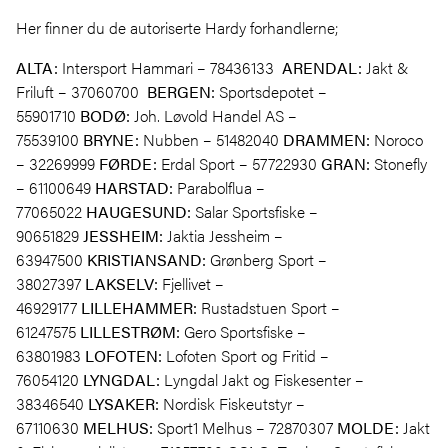
Her finner du de autoriserte Hardy forhandlerne;
ALTA:
Intersport Hammari – 78436133
ARENDAL:
Jakt &
Friluft – 37060700
BERGEN:
Sportsdepotet –
55901710
BODØ:
Joh. Løvold Handel AS –
75539100
BRYNE:
Nubben – 51482040
DRAMMEN:
Noroco
– 32269999
FØRDE:
Erdal Sport – 57722930
GRAN:
Stonefly
– 61100649
HARSTAD:
Parabolflua –
77065022
HAUGESUND:
Salar Sportsfiske –
90651829
JESSHEIM:
Jaktia Jessheim –
63947500
KRISTIANSAND:
Grønberg Sport –
38027397
LAKSELV:
Fjellivet –
46929177
LILLEHAMMER:
Rustadstuen Sport –
61247575
LILLESTRØM:
Gero Sportsfiske –
63801983
LOFOTEN:
Lofoten Sport og Fritid –
76054120
LYNGDAL:
Lyngdal Jakt og Fiskesenter –
38346540
LYSAKER:
Nordisk Fiskeutstyr –
67110630
MELHUS:
Sport1 Melhus – 72870307
MOLDE:
Jakt