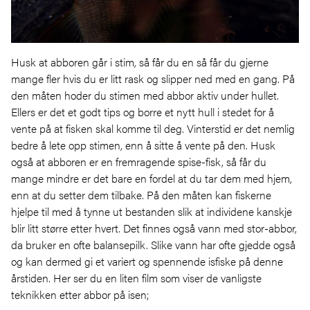
Husk at abboren går i stim, så får du en så får du gjerne
mange fler hvis du er litt rask og slipper ned med en gang. På
den måten hoder du stimen med abbor aktiv under hullet.
Ellers er det et godt tips og borre et nytt hull i stedet for å
vente på at fisken skal komme til deg. Vinterstid er det nemlig
bedre å lete opp stimen, enn å sitte å vente på den. Husk
også at abboren er en fremragende spise-fisk, så får du
mange mindre er det bare en fordel at du tar dem med hjem,
enn at du setter dem tilbake. På den måten kan fiskerne
hjelpe til med å tynne ut bestanden slik at individene kanskje
blir litt større etter hvert. Det finnes også vann med stor-abbor,
da bruker en ofte balansepilk. Slike vann har ofte gjedde også
og kan dermed gi et variert og spennende isfiske på denne
årstiden. Her ser du en liten film som viser de vanligste
teknikken etter abbor på isen;