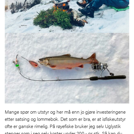
Mange spør om utstyr og her må enn jo gjøre investeringene
etter satsing og lommebok. Det som er bra, er at isfiskeutstyr
ofte er ganske rimelig. På røyefiske bruker jeg selv Uglystik
stenger som i seg selv koster under 200,- pr stk. Så kan du