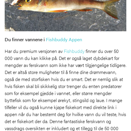
Du finner vannene i
Fishbuddy Appen
Har du premium versjonen av
Fishbuddy
finner du over 50
000 vann du kan klikke på. Det er også laget dybdekart for
mengder av ferskvann som ikke har vært tilgjengelige tidligere.
Det er altså store muligheter til å finne dine drømmevann,
også de med storfisken hvis du er smart. Det er nemlig slik at
hvis fisken skal bli skikkelig stor trenger du enten predatorer
som for eksempel gjedde i vannet, eller større mengder
byttefisk som for eksempel ørekyt, stingsild og laue. I mange
tilfeller vil du også kunne kjøpe fiskekort med direkte link i
appen når du har bestemt deg for hvilke vann du vil teste, hvis
det er fiskekort der da. Denne fantastiske ferskvann og
vassdrags oversikten er inkludert og et tillegg til de 50 000