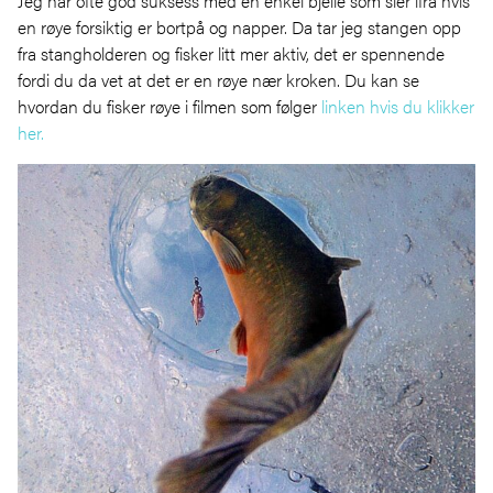
Jeg har ofte god suksess med en enkel bjelle som sier ifra hvis
en røye forsiktig er bortpå og napper. Da tar jeg stangen opp
fra stangholderen og fisker litt mer aktiv, det er spennende
fordi du da vet at det er en røye nær kroken. Du kan se
hvordan du fisker røye i filmen som følger
linken hvis du klikker
her.