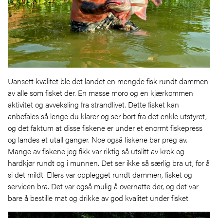
Uansett kvalitet ble det landet en mengde fisk rundt dammen
av alle som fisket der. En masse moro og en kjærkommen
aktivitet og avveksling fra strandlivet. Dette fisket kan
anbefales så lenge du klarer og ser bort fra det enkle utstyret,
og det faktum at disse fiskene er under et enormt fiskepress
og landes et utall ganger. Noe også fiskene bar preg av.
Mange av fiskene jeg fikk var riktig så utslitt av krok og
hardkjør rundt og i munnen. Det ser ikke så særlig bra ut, for å
si det mildt. Ellers var opplegget rundt dammen, fisket og
servicen bra. Det var også mulig å overnatte der, og det var
bare å bestille mat og drikke av god kvalitet under fisket.