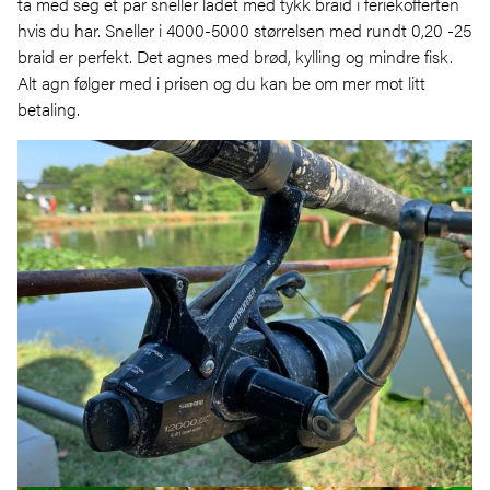
ta med seg et par sneller ladet med tykk braid i feriekofferten
hvis du har. Sneller i 4000-5000 størrelsen med rundt 0,20 -25
braid er perfekt. Det agnes med brød, kylling og mindre fisk.
Alt agn følger med i prisen og du kan be om mer mot litt
betaling.