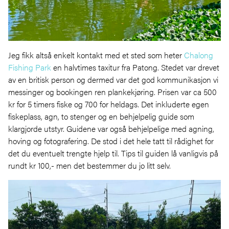
Jeg fikk altså enkelt kontakt med et sted som heter
Chalong
Fishing Park
en halvtimes taxitur fra Patong. Stedet var drevet
av en britisk person og dermed var det god kommunikasjon vi
messinger og bookingen ren plankekjøring. Prisen var ca 500
kr for 5 timers fiske og 700 for heldags. Det inkluderte egen
fiskeplass, agn, to stenger og en behjelpelig guide som
klargjorde utstyr. Guidene var også behjelpelige med agning,
hoving og fotografering. De stod i det hele tatt til rådighet for
det du eventuelt trengte hjelp til. Tips til guiden lå vanligvis på
rundt kr 100,- men det bestemmer du jo litt selv.