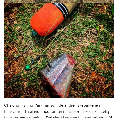
Chalong Fishing Park har som de andre fiskeparkene i
ferskvann i Thailand importert en masse tropiske fisk, særlig
fra Amasonas området. Det skal til enhver tid visstnok være 15-