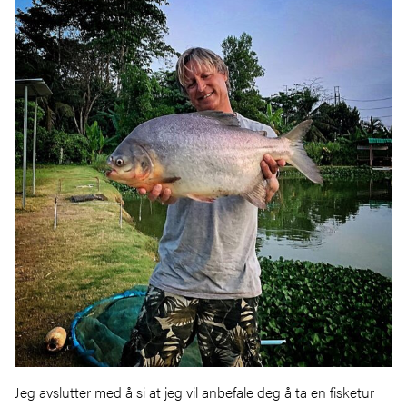
Jeg avslutter med å si at jeg vil anbefale deg å ta en fisketur