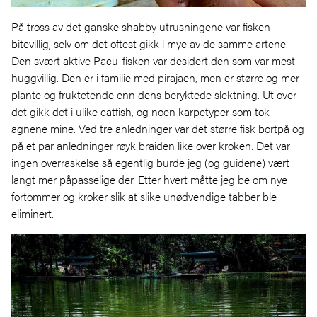
På tross av det ganske shabby utrusningene var fisken
bitevillig, selv om det oftest gikk i mye av de samme artene.
Den svært aktive Pacu-fisken var desidert den som var mest
huggvillig. Den er i familie med pirajaen, men er større og mer
plante og fruktetende enn dens beryktede slektning. Ut over
det gikk det i ulike catfish, og noen karpetyper som tok
agnene mine. Ved tre anledninger var det større fisk bortpå og
på et par anledninger røyk braiden like over kroken. Det var
ingen overraskelse så egentlig burde jeg (og guidene) vært
langt mer påpasselige der. Etter hvert måtte jeg be om nye
fortommer og kroker slik at slike unødvendige tabber ble
eliminert.