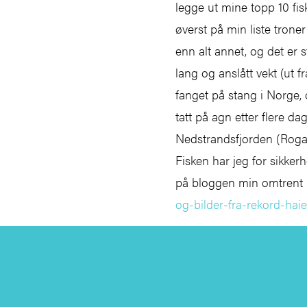
legge ut mine topp 10 fi
øverst på min liste trone
enn alt annet, og det er s
lang og anslått vekt (ut f
fanget på stang i Norge, 
tatt på agn etter flere 
Nedstrandsfjorden (Roga
Fisken har jeg for sikker
på bloggen min omtrent
og-bilder-fra-rekord-hai