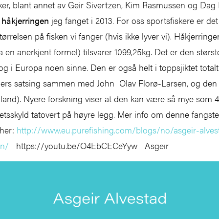
sker, blant annet av Geir Sivertzen, Kim Rasmussen og Dag
r
håkjerringen
jeg fanget i 2013. For oss sportsfiskere er det
tørrelsen på fisken vi fanger (hvis ikke lyver vi). Håkjerring
ra en anerkjent formel) tilsvarer 1099,25kg. Det er den størs
og i Europa noen sinne. Den er også helt i toppsjiktet totalt
dagers satsing sammen med John Olav Florø-Larsen, og den 
land). Nyere forskning viser at den kan være så mye som
hetsskyld tatovert på høyre legg. Mer info om denne fangste
 her:
http://www.eu.purefishing.com/blogs/no/asgeir-alves
en/
https://youtu.be/O4EbCECeYyw Asgeir