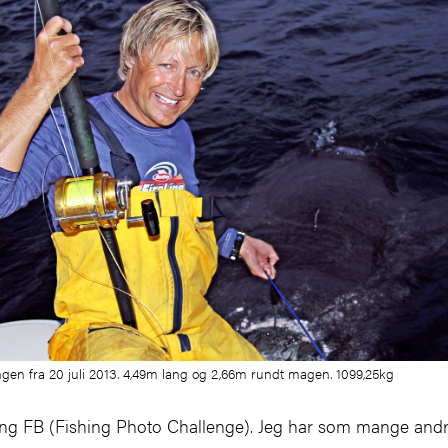
ngen fra 20 juli 2013. 4,49m lang og 2,66m rundt magen. 1099,25kg
ng FB (Fishing Photo Challenge). Jeg har som mange andre b