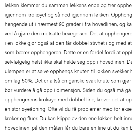
løkken klemmer du sammen løkkens ende og trer opph
igjennom krokøyet og så ned igjennom løkken. Opphenge
hengende ut i nærmest 90 grader i fra hovedlinen, og ka
ved å gjøre den motsatte bevegelsen. Det at opphenger
i en løkke gjør også at den får dobbel stivhet i og med at
som bærer opphengeren. Dette er en fordel fordi at op
selvfølgelig helst ikke skal hekte seg opp i hovedlinen. D
ulempen er at selve opphengs knuten til løkken svekker
om lag 50%. Det er altså en ganske svak knute som gjør 
bør vurdere å gå opp i dimensjon. Siden du også må gå
opphengerens krokøye med dobbel line, krever det at o
en stor øyeåpning. Ofte vil du få problemer med for ek
kroker og fluer. Du kan klippe av den ene løkken helt in
hovedlinen, på den måten får du bare en line ut du kan 