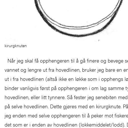
kirurgknuten
Når jeg skal få opphengeren til å gå finere og bevege seg
vannet og lengre ut fra hovedlinen, bruker jeg bare en en
ut i fra hovedlinen (altså ikke en løkke som i opphengs l
binder vanligvis først på opphengeren i om lag samme 
hovedlinen, eller litt tynnere. Så fester jeg senebiten 
på selve hovedlinen. Dette gjøres med en kirurgknute. P
jeg enden med selve opphengeren til å peker mot fiskere
det som er i enden av hovedlinen (lokkemiddelet/lodd). D