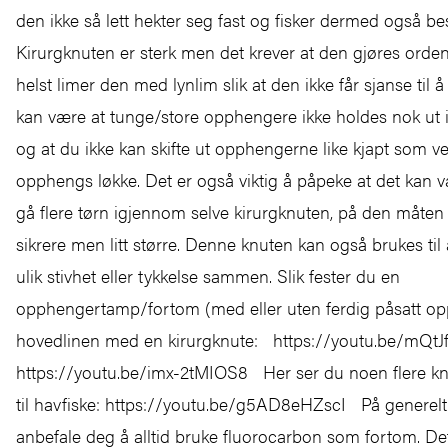
den ikke så lett hekter seg fast og fisker dermed også be
Kirurgknuten er sterk men det krever at den gjøres orden
helst limer den med lynlim slik at den ikke får sjanse til 
kan være at tunge/store opphengere ikke holdes nok ut i
og at du ikke kan skifte ut opphengerne like kjapt som v
opphengs løkke. Det er også viktig å påpeke at det kan v
gå flere tørn igjennom selve kirurgknuten, på den måten
sikrere men litt større. Denne knuten kan også brukes til å
ulik stivhet eller tykkelse sammen. Slik fester du en
opphengertamp/fortom (med eller uten ferdig påsatt opp
hovedlinen med en kirurgknute: https://youtu.be/mQ
https://youtu.be/imx-2tMIOS8 Her ser du noen flere knut
til havfiske: https://youtu.be/g5AD8eHZscI På generelt 
anbefale deg å alltid bruke fluorocarbon som fortom. De