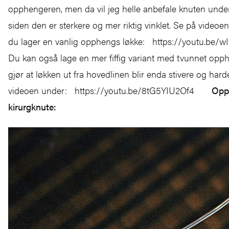
opphengeren, men da vil jeg helle anbefale knuten under
siden den er sterkere og mer riktig vinklet. Se på video
du lager en vanlig opphengs løkke: https://youtu.be
Du kan også lage en mer fiffig variant med tvunnet opp
gjør at løkken ut fra hovedlinen blir enda stivere og harde
videoen under: https://youtu.be/8tG5YIU2Of4
Opp
kirurgknute: