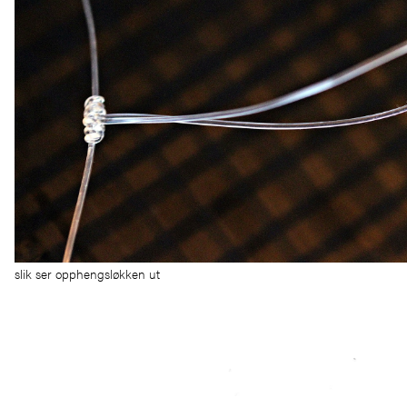
slik ser opphengsløkken ut