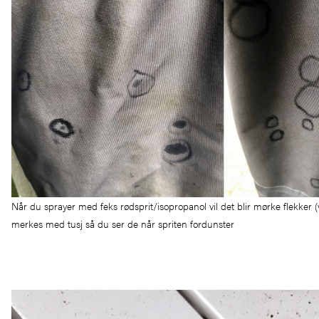
Når du sprayer med feks rødsprit/isopropanol vil det blir mørke flekker (
merkes med tusj så du ser de når spriten fordunster