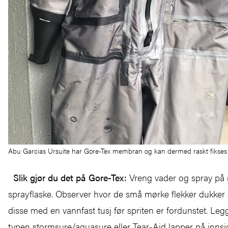
Abu Garcias Ursuite har Gore-Tex membran og kan dermed raskt fikses
Slik gjør du det på Gore-Tex:
Vreng vader og spray på 
sprayflaske. Observer hvor de små mørke flekker dukker
disse med en vannfast tusj før spriten er fordunstet. Leg
typen stormsure/aquasure eller Tear-Aid lapper på innsi