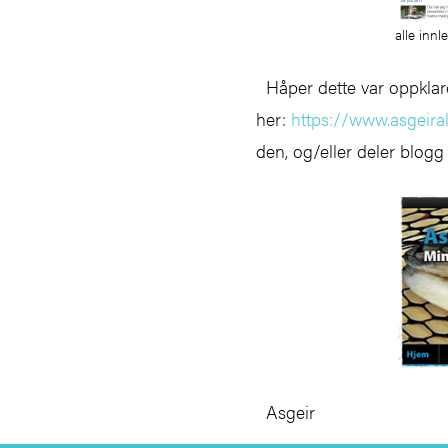
alle innl
Håper dette var oppklare
her:
https://www.asgeira
den, og/eller deler blogg
Asgeir