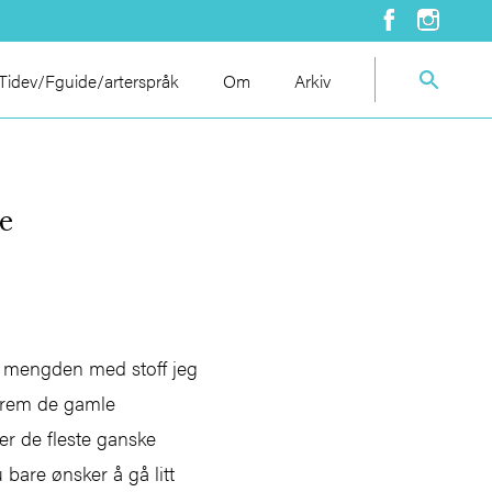
idev/Fguide/arterspråk
Om
Arkiv
ke
m i mengden med stoff jeg
 frem de gamle
er de fleste ganske
u bare ønsker å gå litt