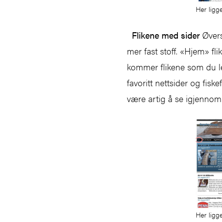
Her ligge
Flikene med sider
Øvers
mer fast stoff. «Hjem» fl
kommer flikene som du le
favoritt nettsider og fis
være artig å se igjennom 
Her ligg