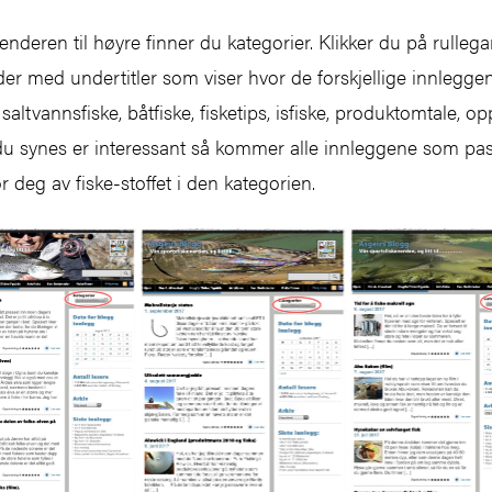
enderen til høyre finner du kategorier. Klikker du på rulle
 med undertitler som viser hvor de forskjellige innleggene
altvannsfiske, båtfiske, fisketips, isfiske, produktomtale, opp
du synes er interessant så kommer alle innleggene som pas
or deg av fiske-stoffet i den kategorien.