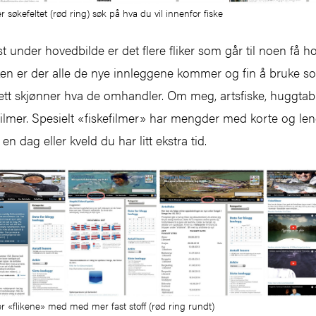
r søkefeltet (rød ring) søk på hva du vil innenfor fiske
t under hovedbilde er det flere fliker som går til noen få
iken er der alle de nye innleggene kommer og fin å bruke so
tt skjønner hva de omhandler. Om meg, artsfiske, huggtab
kefilmer. Spesielt «fiskefilmer» har mengder med korte og l
en dag eller kveld du har litt ekstra tid.
er «flikene» med med mer fast stoff (rød ring rundt)