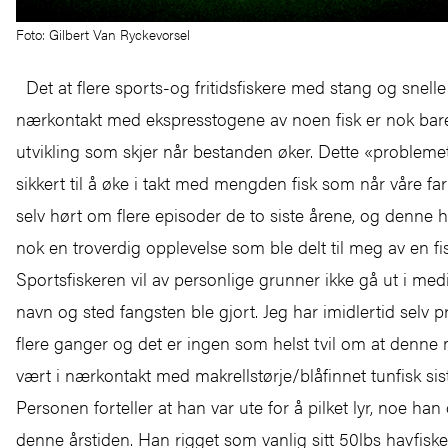
Foto: Gilbert Van Ryckevorsel
Det at flere sports-og fritidsfiskere med stang og snell
nærkontakt med ekspresstogene av noen fisk er nok bare
utvikling som skjer når bestanden øker. Dette «problem
sikkert til å øke i takt med mengden fisk som når våre fa
selv hørt om flere episoder de to siste årene, og denne 
nok en troverdig opplevelse som ble delt til meg av en fi
Sportsfiskeren vil av personlige grunner ikke gå ut i med
navn og sted fangsten ble gjort. Jeg har imidlertid selv
flere ganger og det er ingen som helst tvil om at denn
vært i nærkontakt med makrellstørje/blåfinnet tunfisk sis
Personen forteller at han var ute for å pilket lyr, noe han 
denne årstiden. Han rigget som vanlig sitt 50lbs havfisk