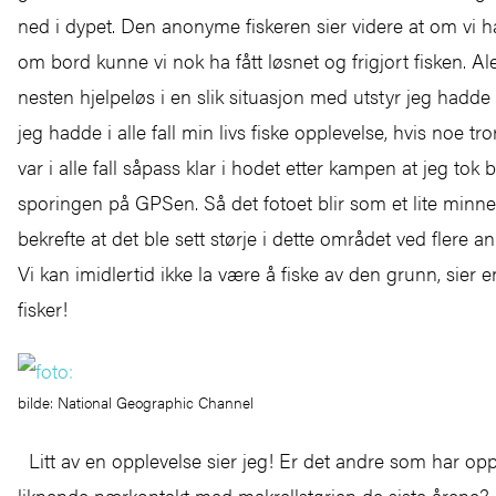
ned i dypet. Den anonyme fiskeren sier videre at om vi 
om bord kunne vi nok ha fått løsnet og frigjort fisken. Al
nesten hjelpeløs i en slik situasjon med utstyr jeg hadde t
jeg hadde i alle fall min livs fiske opplevelse, hvis noe t
var i alle fall såpass klar i hodet etter kampen at jeg tok b
sporingen på GPSen. Så det fotoet blir som et lite minne
bekrefte at det ble sett størje i dette området ved flere anl
Vi kan imidlertid ikke la være å fiske av den grunn, sier en
fisker!
bilde: National Geographic Channel
Litt av en opplevelse sier jeg! Er det andre som har op
liknende nærkontakt med makrellstørjen de siste årene