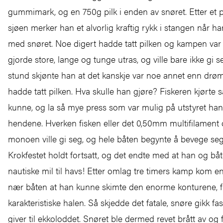
gummimark, og en 750g pilk i enden av snøret. Etter et 
sjøen merker han et alvorlig kraftig rykk i stangen når h
med snøret. Noe digert hadde tatt pilken og kampen var 
gjorde store, lange og tunge utras, og ville bare ikke gi s
stund skjønte han at det kanskje var noe annet enn dr
hadde tatt pilken. Hva skulle han gjøre? Fiskeren kjørte 
kunne, og la så mye press som var mulig på utstyret han
hendene. Hverken fisken eller det 0,50mm multifilament
monoen ville gi seg, og hele båten begynte å bevege seg 
Krokfestet holdt fortsatt, og det endte med at han og bå
nautiske mil til havs! Etter omlag tre timers kamp kom en
nær båten at han kunne skimte den enorme konturene, 
karakteristiske halen. Så skjedde det fatale, snøre gikk fas
giver til ekkoloddet. Snøret ble dermed revet brått av og 