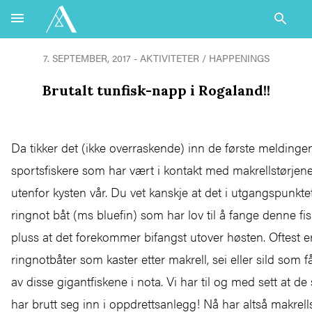
7. SEPTEMBER, 2017 - AKTIVITETER / HAPPENINGS
Brutalt tunfisk-napp i Rogaland!!
Da tikker det (ikke overraskende) inn de første meldinge
sportsfiskere som har vært i kontakt med makrellstørjen
utenfor kysten vår. Du vet kanskje at det i utgangspunkte
ringnot båt (ms bluefin) som har lov til å fange denne fi
pluss at det forekommer bifangst utover høsten. Oftest e
ringnotbåter som kaster etter makrell, sei eller sild som 
av disse gigantfiskene i nota. Vi har til og med sett at de
har brutt seg inn i oppdrettsanlegg! Nå har altså makrells