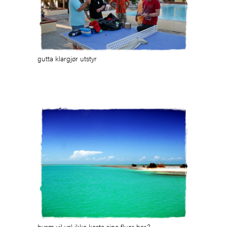
gutta klargjør utstyr
hvem vil vel ikke kaste sine fluer her?