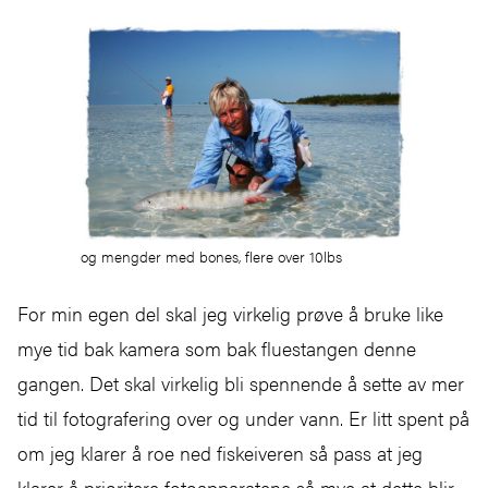
og mengder med bones, flere over 10lbs
For min egen del skal jeg virkelig prøve å bruke like
mye tid bak kamera som bak fluestangen denne
gangen. Det skal virkelig bli spennende å sette av mer
tid til fotografering over og under vann. Er litt spent på
om jeg klarer å roe ned fiskeiveren så pass at jeg
klarer å prioritere fotoapparatene så mye at dette blir