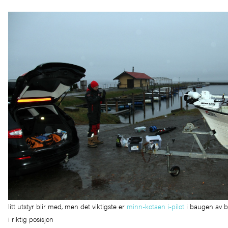
litt utstyr blir med, men det viktigste er
minn-kotaen i-pilot
i baugen av b
i riktig posisjon