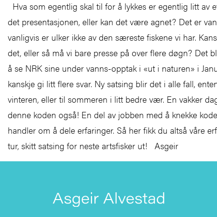
Hva som egentlig skal til for å lykkes er egentlig litt av 
det presentasjonen, eller kan det være agnet? Det er van
vanligvis er ulker ikke av den særeste fiskene vi har. Kan
det, eller så må vi bare presse på over flere døgn? Det blir 
å se NRK sine under vanns-opptak i «ut i naturen» i Janu
kanskje gi litt flere svar. Ny satsing blir det i alle fall, ente
vinteren, eller til sommeren i litt bedre vær. En vakker da
denne koden også! En del av jobben med å knekke koder
handler om å dele erfaringer. Så her fikk du altså våre erf
tur, skitt satsing for neste artsfisker ut! Asgeir