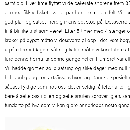
samtidig. Hver time flyttet vi de bakerste snørene frem 30
dermed fikk vi fisket over et par hundre meters felt. Vi h
god plan og satset iherdig mens det stod på. Dessverre s
til å bli like trist som været. Etter 5 timer med 4 stenger
kroker på dypet måtte vi dessverre gi opp i det lyset beg
utpå ettermiddagen. Våte og kalde måtte vi konstatere at v
lure denne hornulka denne gange heller. Humøret var allik
Vi hadde gjort en solid satsing og slike dager med null r
helt vanlig dag i en artsfiskers hverdag. Kanskje spesielt n
såpass fyldige som hos oss, det er veldig få letter arter i
bare å sette oss i bilen og sette snuten sørover igjen, sa
funderte på hva som vi kan gjøre annerledes neste gan