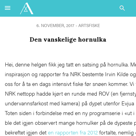
6. NOVEMBER, 2017 - ARTSFISKE
Den vanskelige hornulka
Hei, denne helgen fikk jeg tatt en satsing på hornulka. 
inspirasjon og rapporter fra NRK bestemte Irvin Kilde 
oss for å ta en dags intensivt fiske før snøen kommer. Vi fi
NRK nettopp hadde kjørt en runde med ROV (en fjernsty
undervannsfarkost med kamera) på dypet utenfor Evjua
Toten siden i forbindelse med en ny programserie i «ut i
ble det igjen observert mange hornulker på de dypeste p
bekreftet igjen det
en rapporten fra 2012
fortalte, nemlig 