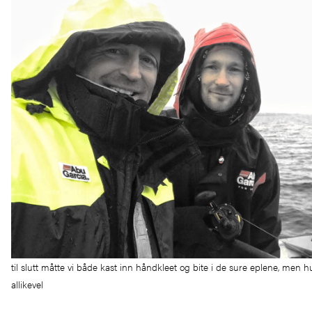
til slutt måtte vi både kast inn håndkleet og bite i de sure eplene, men h
allikevel