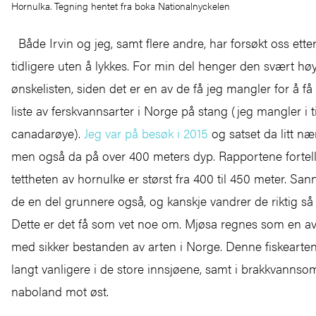
Hornulka. Tegning hentet fra boka Nationalnyckelen
Både Irvin og jeg, samt flere andre, har forsøkt oss ett
tidligere uten å lykkes. For min del henger den svært hø
ønskelisten, siden det er en av de få jeg mangler for å f
liste av ferskvannsarter i Norge på stang (jeg mangler i t
canadarøye).
Jeg var på besøk i 2015
og satset da litt næ
men også da på over 400 meters dyp. Rapportene fortell
tettheten av hornulke er størst fra 400 til 450 meter. San
de en del grunnere også, og kanskje vandrer de riktig så g
Dette er det få som vet noe om. Mjøsa regnes som en av
med sikker bestanden av arten i Norge. Denne fiskearten
langt vanligere i de store innsjøene, samt i brakkvannso
naboland mot øst.