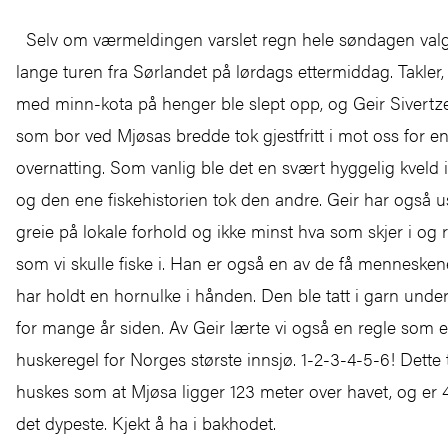
Selv om værmeldingen varslet regn hele søndagen valgt
lange turen fra Sørlandet på lørdags ettermiddag. Takler,
med minn-kota på henger ble slept opp, og Geir Sivertz
som bor ved Mjøsas bredde tok gjestfritt i mot oss for en
overnatting. Som vanlig ble det en svært hyggelig kveld i
og den ene fiskehistorien tok den andre. Geir har også 
greie på lokale forhold og ikke minst hva som skjer i og
som vi skulle fiske i. Han er også en av de få menneske
har holdt en hornulke i hånden. Den ble tatt i garn under
for mange år siden. Av Geir lærte vi også en regle som 
huskeregel for Norges største innsjø. 1-2-3-4-5-6! Dette 
huskes som at Mjøsa ligger 123 meter over havet, og er
det dypeste. Kjekt å ha i bakhodet.