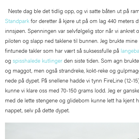
Neste dag ble det tidlig opp, og vi satte båten ut på r
Standpark
for deretter å kjøre ut på om lag 440 meters d
innsjøen. Spenningen var selvfølgelig stor når vi ankret
piloten og slapp ned taklene til bunnen. Jeg brukte mine 
fintunede takler som har vært så suksessfulle på
langeb
og
spisshalede kutlinger
den siste tiden. Som agn brukte
og maggot, men også strandreke, kokt-reke og gulpmagg
nede på dypet. På snellene hadde vi tynn FireLine (12-1
kunne vi klare oss med 70-150 grams lodd. Jeg er ganske 
med de lette stengene og glidebom kunne lett ha kjent hv
nappet, selv på dette dypet.