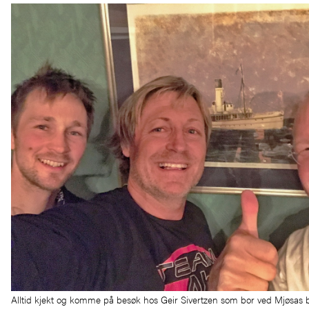
Alltid kjekt og komme på besøk hos Geir Sivertzen som bor ved Mjøsas b