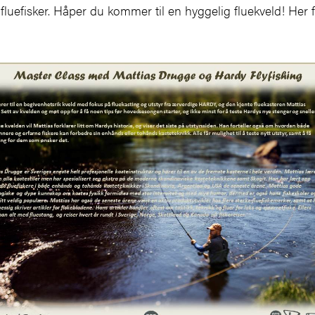
 fluefisker. Håper du kommer til en hyggelig fluekveld! Her 