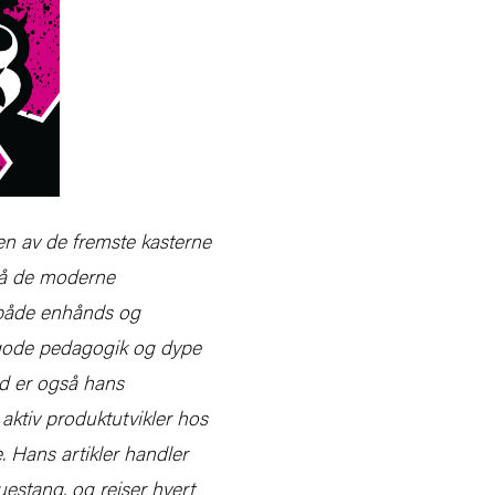
 en av de fremste kasterne
 på de moderne
i både enhånds og
 gode pedagogik og dype
d er også hans
aktiv produktutvikler hos
e. Hans artikler handler
luestang, og reiser hvert