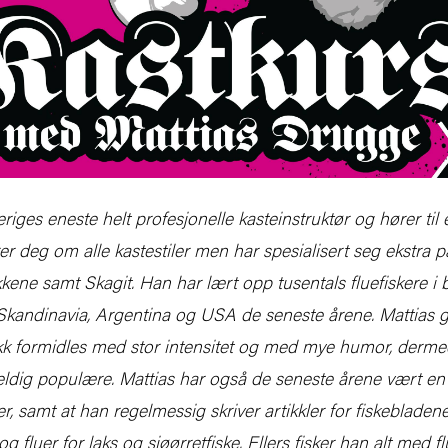
riges eneste helt profesjonelle kasteinstruktør og hører til
rer deg om alle kastestiler men har spesialisert seg ekstra
kkene samt Skagit. Han har lært opp tusentals fluefiskere 
 Skandinavia, Argentina og USA de seneste årene. Mattias
kk formidles med stor intensitet og med mye humor, derme
 veldig populære. Mattias har også de seneste årene vært en 
er, samt at han regelmessig skriver artikkler for fiskebladen
og fluer for laks og sjøørretfiske. Ellers fisker han alt med f