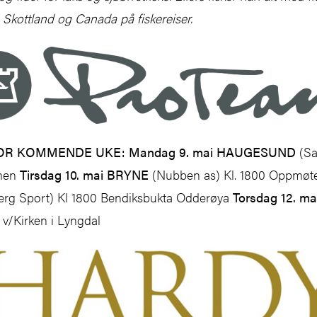
, Skottland og Canada på fiskereiser.
FOR KOMMENDE UKE:
Mandag 9. mai HAUGESUND
(Sal
mmen
Tirsdag 10. mai BRYNE
(Nubben as) Kl. 1800 Oppmøte
rg Sport) Kl 1800 Bendiksbukta Odderøya
Torsdag 12. m
00 v/Kirken i Lyngdal