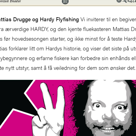
tias Drugge og Hardy Flyfishing
Vi inviterer til en begiv
 fra ærverdige HARDY, og den kjente fluekasteren Mattias D
s før hovedsesongen starter, og ikke minst for å teste Hard
as forklarer litt om Hardys historie, og viser det siste på ut
egynnere og erfarne fiskere kan forbedre sin enhånds ell
teste nytt utstyr, samt å få veiledning for dem som ønsker d