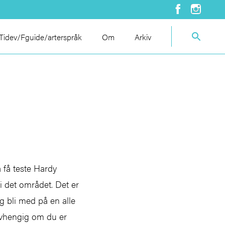
idev/Fguide/arterspråk
Om
Arkiv
 få teste Hardy
i det området. Det er
og bli med på en alle
 uavhengig om du er