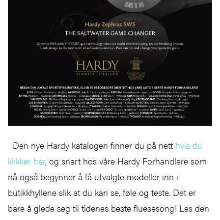
Den nye Hardy katalogen finner du på nett
hvis du
klikker her
, og snart hos våre Hardy Forhandlere som
nå også begynner å få utvalgte modeller inn i
butikkhyllene slik at du kan se, føle og teste. Det er
bare å glede seg til tidenes beste fluesesong! Les den