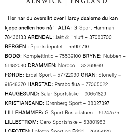
Her har du oversikt over Hardy dealerne du kan
kjøpe snellen hos nå!
ALTA:
G-Sport Hammari –
78436133
ARENDAL:
Jakt & Friluft – 37060700
BERGEN :
Sportsdepotet – 55901710
BODØ:
Komplettfritid – 75539100
BRYNE:
Nubben –
51482040
DRAMMEN:
Noroco – 32269999
FØRDE:
Erdal Sport – 57722930
GRAN:
Stonefly –
91548370
HARSTAD:
Parabolflua – 77065022
HAUGESUND:
Salar Sportsfiske – 90651829
KRISTIANSAND:
Grønberg Sport – 38027397
LILLEHAMMER:
G-Sport Rustadstuen – 61247575
LILLESTRØM:
Gero Sportsfiske – 63801983
LOFOTEN:
Lofoten Sport og Fritid – 76054120