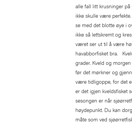
alle fall litt krusninger 
ikke skulle være perfekte
se med det blotte øye i o
ikke så lettskremt og kre
været ser ut til å være hø
havabborfisket bra. Kvel
grader. Kveld og morgen er
før det mørkner og gjenn
være tidligoppe, for det e
er det igjen kveldsfisket 
sesongen er når sjøørretf
høydepunkt. Du kan dorge
måte som ved sjøørretfis