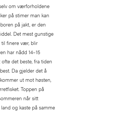
sk selv om værforholdene
isker på stimer man kan
bboren på jakt, er den
middel. Det mest gunstige
il finere vær, blir
ren har nådd 14–15
ofte det beste, fra tiden
best. Da gjelder det å
r vi kommer ut mot høsten,
ørretfisket. Toppen på
 sommeren når sitt
på land og kaste på samme