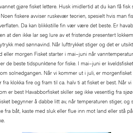
på vannet gjøre fisket lettere. Husk imidlertid at du kan få fi
. Noen fiskere avviser ruskevær teorien, spesielt hvis man f
verflaten. Da kan blikkstille fin vær være det beste. Er hava
sen at den ikke lar seg lure av et fristende presentert lokke
ytrykk med sønnavind. Når lufttrykket stiger og det er utsikt t
d eller morgen Fisket starter i mai–juni når vanntemperatu
 de beste tidspunktene for fiske. I mai–juni er kveldsfisket 
om solnedgangen. Når vi kommer ut i juli, er morgenfisket 
r fra klokka fire og fram til ca. halv ti at fisket er best. Nå
som er best Havabborfisket skiller seg ikke vesentlig fra sjø
isket begynner å dabbe litt av, når temperaturen stiger, og
 fra båt, kaste med sluk eller flue inn mot land eller stå 
ke.