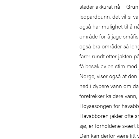
steder akkurat nå! Grunn
leopardbunn, det vil si 
også har mulighet til å n
område for å jage småfis
også bra områder så leng
farer rundt etter jakten p
få besøk av en stim med 
Norge, viser også at den
ned i dypere vann om da
foretrekker kaldere van
Høysesongen for havabbor
Havabboren jakter ofte s
sjø, er forholdene svært
Den kan derfor være litt va