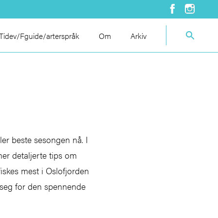
idev/Fguide/arterspråk
Om
Arkiv
ler beste sesongen nå. I
mer detaljerte tips om
iskes mest i Oslofjorden
n seg for den spennende