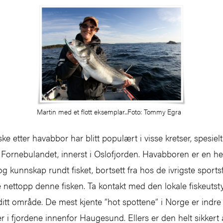
Martin med et flott eksemplar...Foto: Tommy Egra
e etter havabbor har blitt populært i visse kretser, spesielt
Fornebulandet, innerst i Oslofjorden. Havabboren er en helt
 og kunnskap rundt fisket, bortsett fra hos de ivrigste sport
ke nettopp denne fisken. Ta kontakt med den lokale fiskeutst
ditt område. De mest kjente ”hot spottene” i Norge er indre
der i fjordene innenfor Haugesund. Ellers er den helt sikkert