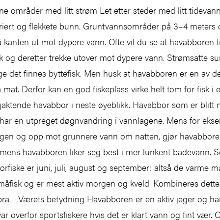
e områder med litt strøm Let etter steder med litt tidevan
variert og flekkete bunn. Gruntvannsområder på 3–4 meters d
å kanten ut mot dypere vann. Ofte vil du se at havabboren t
k og deretter trekke utover mot dypere vann. Strømsatte su
e det finnes byttefisk. Men husk at havabboren er en av d
å mat. Derfor kan en god fiskeplass virke helt tom for fisk i 
jaktende havabbor i neste øyeblikk. Havabbor som er blitt
 har en utpreget døgnvandring i vannlagene. Mens for eks
gen og opp mot grunnere vann om natten, gjør havabboren
n, mens havabboren liker seg best i mer lunkent badevann
fiske er juni, juli, august og september: altså de varme m
måfisk og er mest aktiv morgen og kveld. Kombineres dette
 bra. Værets betydning Havabboren er en aktiv jeger og har 
r overfor sportsfiskere hvis det er klart vann og fint vær. Oft