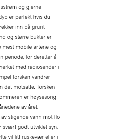
nsstrøm og gjerne
yp er perfekt hvis du
rekker inn på grunt
nd og større bukter er
e mest mobile artene og
en periode, for deretter å
 merket med radiosender i
empel torsken vandrer
 det motsatte. Torsken
. Sommeren er høysesong
ånedene av året.
 av stigende vann mot flo
svært godt utviklet syn.
e vil litt ruskevær eller i