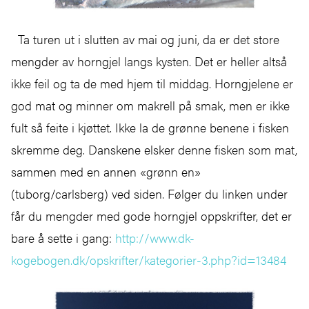
Ta turen ut i slutten av mai og juni, da er det store
mengder av horngjel langs kysten. Det er heller altså
ikke feil og ta de med hjem til middag. Horngjelene er
god mat og minner om makrell på smak, men er ikke
fult så feite i kjøttet. Ikke la de grønne benene i fisken
skremme deg. Danskene elsker denne fisken som mat,
sammen med en annen «grønn en»
(tuborg/carlsberg) ved siden. Følger du linken under
får du mengder med gode horngjel oppskrifter, det er
bare å sette i gang:
http://www.dk-
kogebogen.dk/opskrifter/kategorier-3.php?id=13484