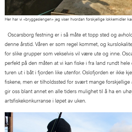
Her har vi «bryggeslengen» jeg viser hvordan forskjellige lokkemidler ka
Oscarsborg festning er i så måte et topp sted og avhold
denne årstid. Våren er som regel kommet, og kurslokalite
for slike grupper som vekselvis vil være ute og inne. Os
perfekt på den måten at vi kan fiske i fra land rundt hele
turen ut i båt i fjorden like utenfor. Oslofjorden er ikke kj
fiskene, men er tilholdssted for svært mange forskjellige a
gir oss blant annet en alle tiders mulighet til å ha en uhø
artsfiskekonkurranse i løpet av uken.