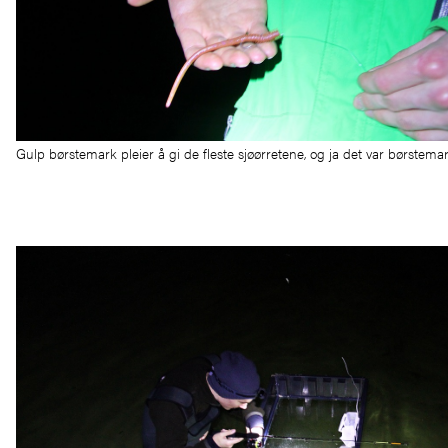
Gulp børstemark pleier å gi de fleste sjøørretene, og ja det var børstem