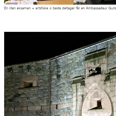
En liten eksamen + artsfiske = beste deltager får en Ambassadeur Gulls