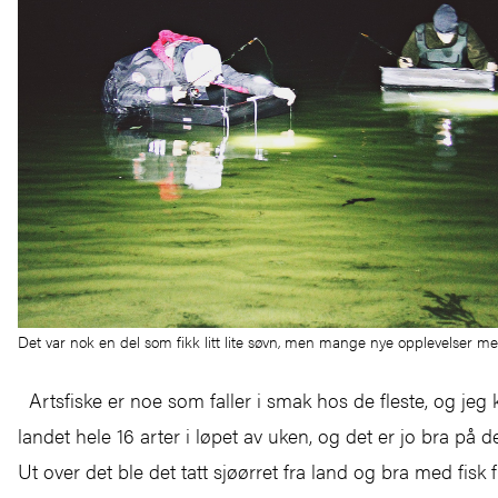
Det var nok en del som fikk litt lite søvn, men mange nye opplevelser me
Artsfiske er noe som faller i smak hos de fleste, og jeg k
landet hele 16 arter i løpet av uken, og det er jo bra på d
Ut over det ble det tatt sjøørret fra land og bra med fisk f