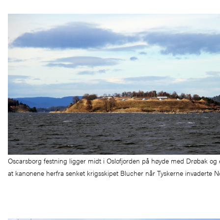
Oscarsborg festning ligger midt i Oslofjorden på høyde med Drøbak og e
at kanonene herfra senket krigsskipet Blucher når Tyskerne invaderte 