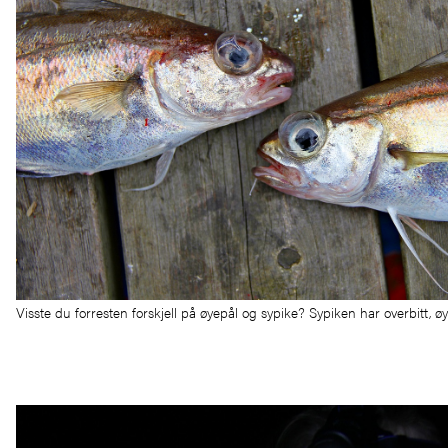
Visste du forresten forskjell på øyepål og sypike? Sypiken har overbitt, ø