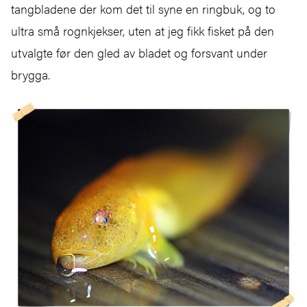
tangbladene der kom det til syne en ringbuk, og to
ultra små rognkjekser, uten at jeg fikk fisket på den
utvalgte før den gled av bladet og forsvant under
brygga.