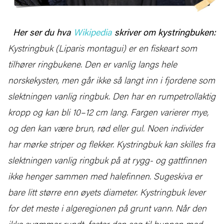
Her ser du hva
Wikipedia
skriver om kystringbuken:
Kystringbuk (Liparis montagui) er en fiskeart som
tilhører ringbukene. Den er vanlig langs hele
norskekysten, men går ikke så langt inn i fjordene som
slektningen vanlig ringbuk.
Den har en rumpetrollaktig
kropp og kan bli 10–12 cm lang. Fargen varierer mye,
og den kan være brun, rød eller gul. Noen individer
har mørke striper og flekker. Kystringbuk kan skilles fra
slektningen vanlig ringbuk på at rygg- og gattfinnen
ikke henger sammen med halefinnen. Sugeskiva er
bare litt større enn øyets diameter.
Kystringbuk lever
for det meste i algeregionen på grunt vann. Når den
ikke svømmer rundt, fester den seg til bunnen med