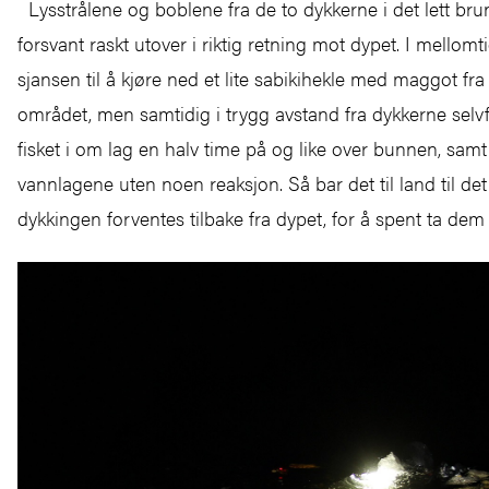
Lysstrålene og boblene fra de to dykkerne i det lett br
forsvant raskt utover i riktig retning mot dypet. I mellomt
sjansen til å kjøre ned et lite sabikihekle med maggot fr
området, men samtidig i trygg avstand fra dykkerne selvf
fisket i om lag en halv time på og like over bunnen, samt 
vannlagene uten noen reaksjon. Så bar det til land til de
dykkingen forventes tilbake fra dypet, for å spent ta dem