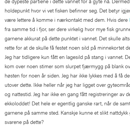
de dypeste partiene i dette vannet for å gyte nå. Dermed 
holdepunkt hvor vi vet fisken befinner seg. Det betyr igje
være lettere å komme i nærkontakt med dem. Hvis dere
l
fra samme tid i fjor, ser dere virkelig hvor mye fisk grunne
garnene akkurat på dette punktet i vannet. Det skulle altså
rette for at de skulle få festet noen sild på minnekortet 
Jeg har tidligere kun fått en lagesild på stang i vannet. D
kom over noen stimer som slurpet fjærmygg på blank ove
høsten for noen år siden. Jeg har ikke lykkes med å få dem
utover dette. Ikke heller når jeg har ligget over gyteomr
og nattestid. Jeg har ikke en gang fått registreringer av 
ekkoloddet! Det hele er egentlig ganske rart, når de samti
garnene på samme sted. Kanskje kunne et slikt nattdykk 
svarene på dette?