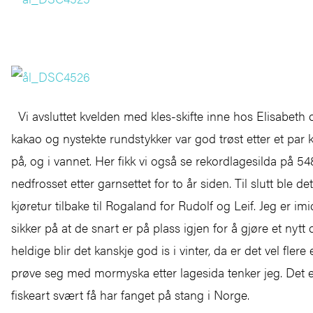
Vi avsluttet kvelden med kles-skifte inne hos Elisabeth
kakao og nystekte rundstykker var god trøst etter et par 
på, og i vannet. Her fikk vi også se rekordlagesilda på 5
nedfrosset etter garnsettet for to år siden. Til slutt ble de
kjøretur tilbake til Rogaland for Rudolf og Leif. Jeg er im
sikker på at de snart er på plass igjen for å gjøre et nytt 
heldige blir det kanskje god is i vinter, da er det vel fler
prøve seg med mormyska etter lagesida tenker jeg. Det 
fiskeart svært få har fanget på stang i Norge.