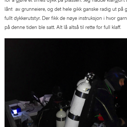
lånt av grunneiere, og det hele gikk ganske radig ut på 
fullt dykkerutstyr. Der fikk de nøye instruksjon i hvor ga
på denne tiden ble satt. Alt lå altså til rette for full klaff.