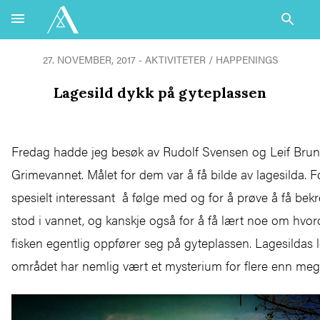
27. NOVEMBER, 2017 - AKTIVITETER / HAPPENINGS
Lagesild dykk på gyteplassen
Fredag hadde jeg besøk av Rudolf Svensen og Leif Brunt
Grimevannet. Målet for dem var å få bilde av lagesilda. 
spesielt interessant å følge med og for å prøve å få bekr
stod i vannet, og kanskje også for å få lært noe om hvo
fisken egentlig oppfører seg på gyteplassen. Lagesildas le
området har nemlig vært et mysterium for flere enn me