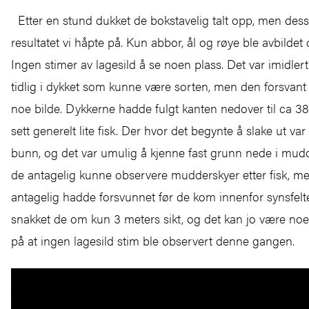
Etter en stund dukket de bokstavelig talt opp, men dess
resultatet vi håpte på. Kun abbor, ål og røye ble avbilde
Ingen stimer av lagesild å se noen plass. Det var imidlerti
tidlig i dykket som kunne være sorten, men den forsvant f
noe bilde. Dykkerne hadde fulgt kanten nedover til ca 3
sett generelt lite fisk. Der hvor det begynte å slake ut va
bunn, og det var umulig å kjenne fast grunn nede i mudd
de antagelig kunne observere mudderskyer etter fisk, me
antagelig hadde forsvunnet før de kom innenfor synsfelte
snakket de om kun 3 meters sikt, og det kan jo være noe
på at ingen lagesild stim ble observert denne gangen.