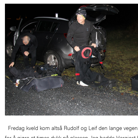
Fredag kveld kom altså Rudolf og Leif den lange vegen
for å gjøre et times dykk på plassen. Jeg hadde klargjort