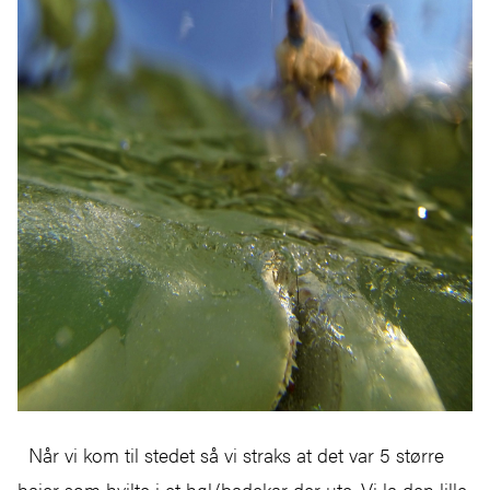
Når vi kom til stedet så vi straks at det var 5 større
haier som hvilte i et høl/badekar der ute. Vi la den lille