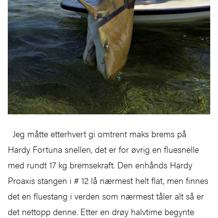
Jeg måtte etterhvert gi omtrent maks brems på
Hardy Fortuna snellen, det er for øvrig en fluesnelle
med rundt 17 kg bremsekraft. Den enhånds Hardy
Proaxis stangen i # 12 lå nærmest helt flat, men finnes
det en fluestang i verden som nærmest tåler alt så er
det nettopp denne. Etter en drøy halvtime begynte