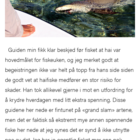
Guiden min fikk klar beskjed før fisket at hai var
hovedmålet for fiskeuken, og jeg merket godt at
begeistringen ikke var helt på topp fra hans side siden
de godt vet at haifiske medfører en stor risiko for
skader. Han tok allikevel gjerne i mot en utfordring for
å krydre hverdagen med litt ekstra spenning. Disse
guidene her nede er fintunet på «grand slam» artene,
men det er faktisk så ekstremt mye annen spennende
fiske her nede at jeg synes det er synd å ikke utnytte
noe av det. Jeg har jo egentlig fisket mer enn nok