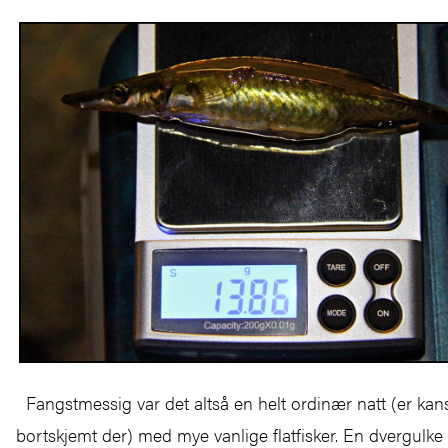
Fangstmessig var det altså en helt ordinær natt (er kansk
bortskjemt der) med mye vanlige flatfisker. En dvergulk