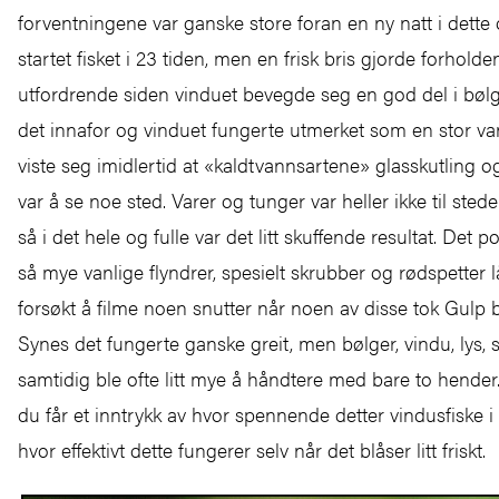
forventningene var ganske store foran en ny natt i dette
startet fisket i 23 tiden, men en frisk bris gjorde forholden
utfordrende siden vinduet bevegde seg en god del i bølge
det innafor og vinduet fungerte utmerket som en stor va
viste seg imidlertid at «kaldtvannsartene» glasskutling o
var å se noe sted. Varer og tunger var heller ikke til sted
så i det hele og fulle var det litt skuffende resultat. Det po
så mye vanlige flyndrer, spesielt skrubber og rødspetter lå t
forsøkt å filme noen snutter når noen av disse tok Gulp
Synes det fungerte ganske greit, men bølger, vindu, lys,
samtidig ble ofte litt mye å håndtere med bare to hender.
du får et inntrykk av hvor spennende detter vindusfiske i
hvor effektivt dette fungerer selv når det blåser litt friskt.