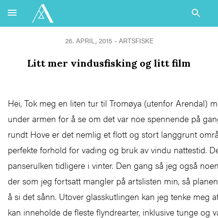
26. APRIL, 2015 - ARTSFISKE
Litt mer vindusfisking og litt film
Hei, Tok meg en liten tur til Tromøya (utenfor Arendal) 
under armen for å se om det var noe spennende på gang
rundt Hove er det nemlig et flott og stort langgrunt omr
perfekte forhold for vading og bruk av vindu nattestid. De
panserulken tidligere i vinter. Den gang så jeg også noen
der som jeg fortsatt mangler på artslisten min, så planen 
å si det sånn. Utover glasskutlingen kan jeg tenke meg 
kan inneholde de fleste flyndrearter, inklusive tunge og va