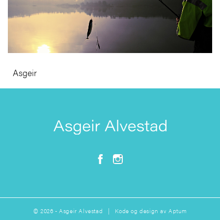
Asgeir
© 2026 - Asgeir Alvestad | Kode og design av
Aptum