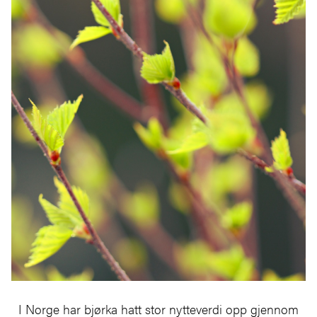
I Norge har bjørka hatt stor nytteverdi opp gjennom