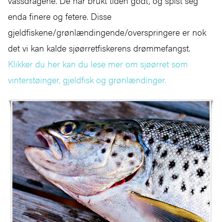
vassdragene. De har brukt tiden godt, og spist seg
enda finere og fetere. Disse
gjeldfiskene/grønlændingende/overspringere er nok
det vi kan kalde sjøørretfiskerens drømmefangst.
Klikker du her kan du lese mer om sjøørret som
vinterstøinger, gjeldfisk og grønlændinger.