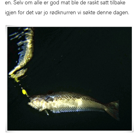
en. Selv om alle er god mat ble de raskt satt tilbake
igjen for det var jo rødknurren vi søkte denne dagen.