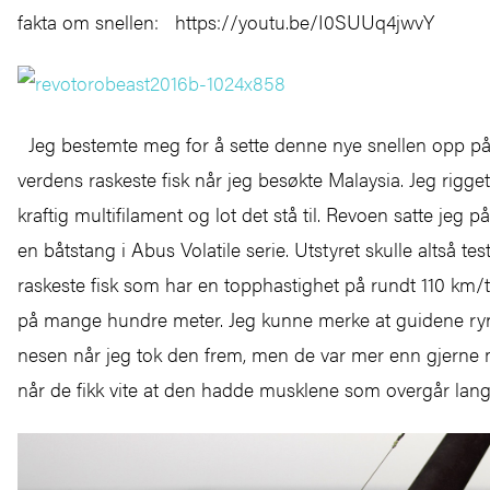
fakta om snellen: https://youtu.be/I0SUUq4jwvY
Jeg bestemte meg for å sette denne nye snellen opp på
verdens raskeste fisk når jeg besøkte Malaysia. Jeg rig
kraftig multifilament og lot det stå til. Revoen satte jeg 
en båtstang i Abus Volatile serie. Utstyret skulle altså t
raskeste fisk som har en topphastighet på rundt 110 km/t
på mange hundre meter. Jeg kunne merke at guidene rynk
nesen når jeg tok den frem, men de var mer enn gjerne 
når de fikk vite at den hadde musklene som overgår langt