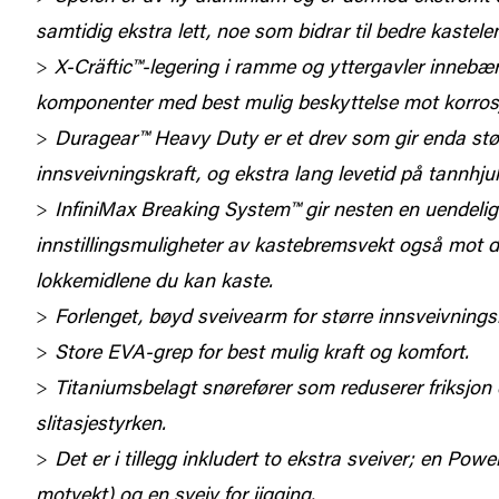
samtidig ekstra lett, noe som bidrar til bedre kastele
X-Cräftic™-legering i ramme og yttergavler innebær
komponenter med best mulig beskyttelse mot korros
Duragear™ Heavy Duty er et drev som gir enda stø
innsveivningskraft, og ekstra lang levetid på tannhjul
InfiniMax Breaking System™ gir nesten en uendelig
innstillingsmuligheter av kastebremsvekt også mot de
lokkemidlene du kan kaste.
Forlenget, bøyd sveivearm for større innsveivningsk
Store EVA-grep for best mulig kraft og komfort.
Titaniumsbelagt snørefører som reduserer friksjon 
slitasjestyrken.
Det er i tillegg inkludert to ekstra sveiver; en Po
motvekt) og en sveiv for jigging.