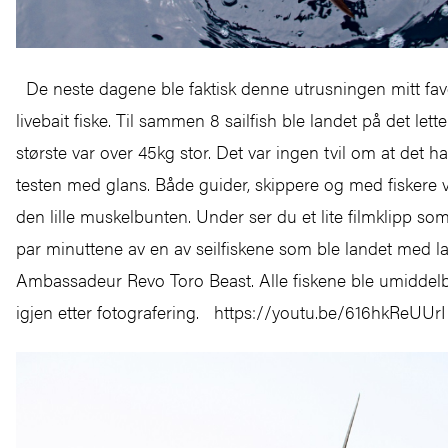
De neste dagene ble faktisk denne utrusningen mitt favori
livebait fiske. Til sammen 8 sailfish ble landet på det lette
største var over 45kg stor. Det var ingen tvil om at det h
testen med glans. Både guider, skippere og med fiskere 
den lille muskelbunten. Under ser du et lite filmklipp som
par minuttene av en av seilfiskene som ble landet med la
Ambassadeur Revo Toro Beast. Alle fiskene ble umiddelba
igjen etter fotografering. https://youtu.be/616hkReUUr