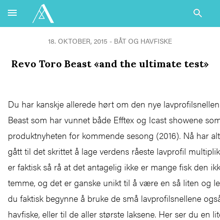
18. OKTOBER, 2015 - BÅT OG HAVFISKE
Revo Toro Beast «and the ultimate test»
Du har kanskje allerede hørt om den nye lavprofilsnell
Beast som har vunnet både Efftex og Icast showene so
produktnyheten for kommende sesong (2016). Nå har al
gått til det skrittet å lage verdens råeste lavprofil multipl
er faktisk så rå at det antagelig ikke er mange fisk den ikk
temme, og det er ganske unikt til å være en så liten og le
du faktisk begynne å bruke de små lavprofilsnellene også 
havfiske, eller til de aller største laksene. Her ser du en l