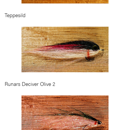
Teppesild
Runars Deciver Olive 2