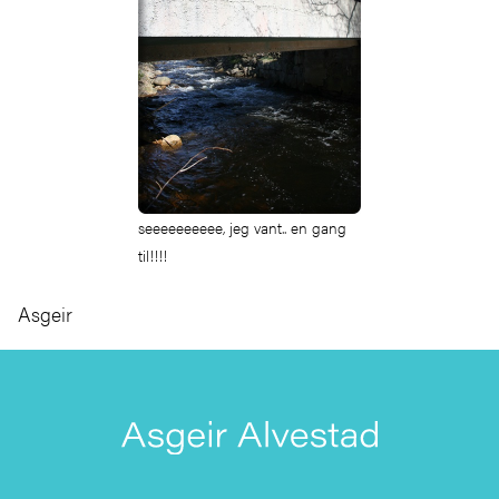
seeeeeeeeee, jeg vant.. en gang
til!!!!
Asgeir