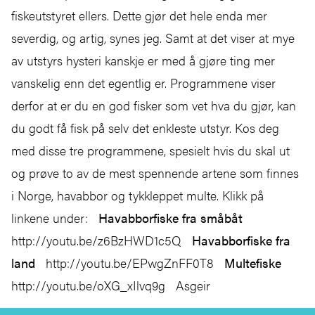
fiskeutstyret ellers. Dette gjør det hele enda mer
severdig, og artig, synes jeg. Samt at det viser at mye
av utstyrs hysteri kanskje er med å gjøre ting mer
vanskelig enn det egentlig er. Programmene viser
derfor at er du en god fisker som vet hva du gjør, kan
du godt få fisk på selv det enkleste utstyr. Kos deg
med disse tre programmene, spesielt hvis du skal ut
og prøve to av de mest spennende artene som finnes
i Norge, havabbor og tykkleppet multe. Klikk på
linkene under:
Havabborfiske fra småbåt
http://youtu.be/z6BzHWD1c5Q
Havabborfiske fra
land
http://youtu.be/EPwgZnFF0T8
Multefiske
http://youtu.be/oXG_xIlvq9g Asgeir