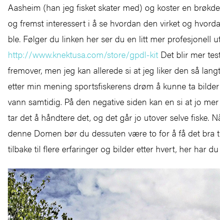
Aasheim (han jeg fisket skater med) og koster en brøkdel.
og fremst interessert i å se hvordan den virket og hvord
ble. Følger du linken her ser du en litt mer profesjonell u
http://www.knektusa.com/store/gpdl-kit
Det blir mer test
fremover, men jeg kan allerede si at jeg liker den så lang
etter min mening sportsfiskerens drøm å kunne ta bilde
vann samtidig. På den negative siden kan en si at jo mer 
tar det å håndtere det, og det går jo utover selve fiske. 
denne Domen bør du dessuten være to for å få det bra 
tilbake til flere erfaringer og bilder etter hvert, her har 