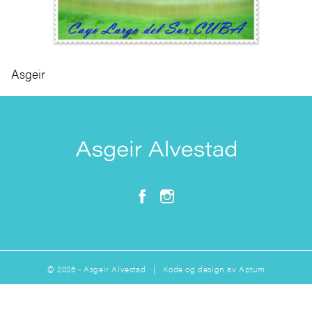
Asgeir
© 2026 - Asgeir Alvestad | Kode og design av
Aptum