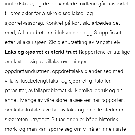
inntektskilde, og de innsamlede midlene går uavkortet
til prosjekter for å sikre disse lakse- og
sjøørretvassdrag. Konkret på kort sikt arbeides det
med; All oppdrett inn i lukkede anlegg Stopp fisket
etter villaks i sjøen Økt gjenutsetting av fangst i elv
Laks og sjøørret er sterkt truet
Rapportene er utallige
om lavt innsig av villaks, rømminger i
oppdrettsindustrien, oppdrettslaks blander seg med
villaks, lusebefengt laks- og sjøørret, giftstoffer,
parasitter, avfallsproblematikk, kjemikaliebruk og alt
annet. Mange av våre store lakseelver har rapportert
om katastrofale lave tall av laks, og enkelte steder er
sjøørreten utryddet. Situasjonen er både historisk
mørk, og man kan spørre seg om vi nå er inne i siste