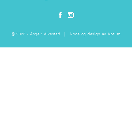
© 2026 - Asgeir Alvestad | Kode og design av
Aptum