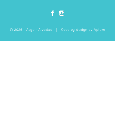
© 2026 - Asgeir Alvestad | Kode og design av
Aptum