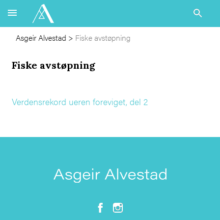
Asgeir Alvestad
>
Fiske avstøpning
Fiske avstøpning
Verdensrekord ueren foreviget, del 2