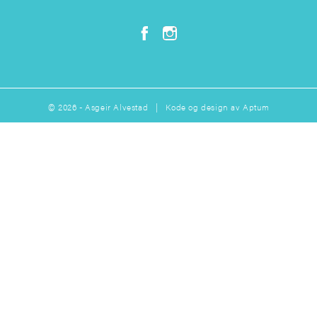
© 2026 - Asgeir Alvestad | Kode og design av
Aptum