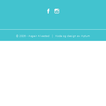
© 2026 - Asgeir Alvestad | Kode og design av
Aptum