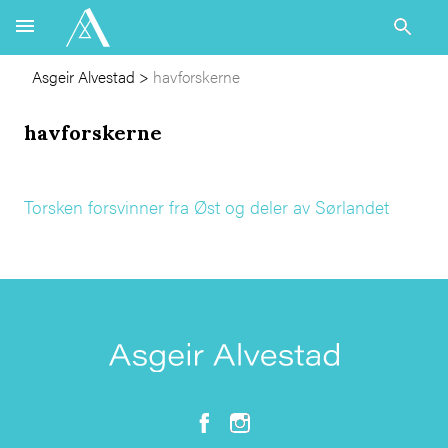
Asgeir Alvestad
>
havforskerne
havforskerne
Torsken forsvinner fra Øst og deler av Sørlandet