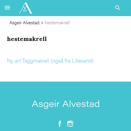
Asgeir Alvestad
>
hestemakrell
hestemakrell
Ny art Taggmakrell (også fra Lillesand)