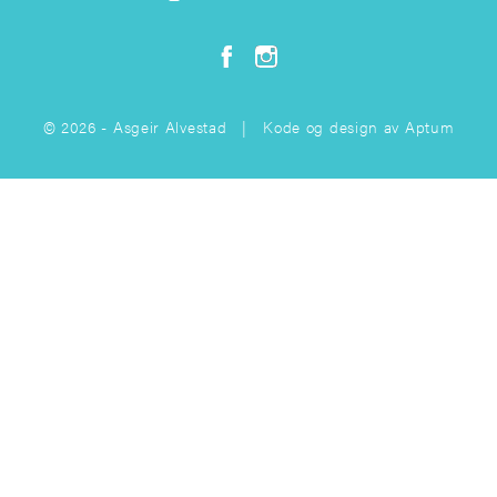
© 2026 - Asgeir Alvestad | Kode og design av
Aptum