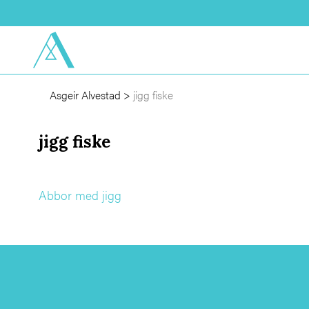
Asgeir Alvestad
>
jigg fiske
jigg fiske
Abbor med jigg