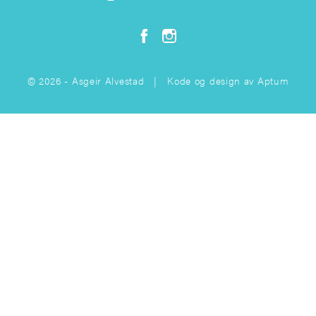
© 2026 - Asgeir Alvestad | Kode og design av
Aptum