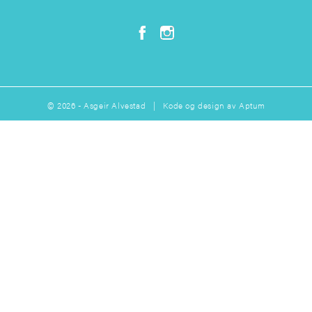
© 2026 - Asgeir Alvestad | Kode og design av
Aptum