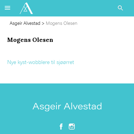
Asgeir Alvestad
>
Mogens Olesen
Mogens Olesen
Nye kyst-wobblere til sjøørret