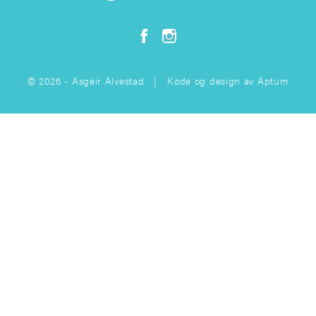
© 2026 - Asgeir Alvestad | Kode og design av
Aptum